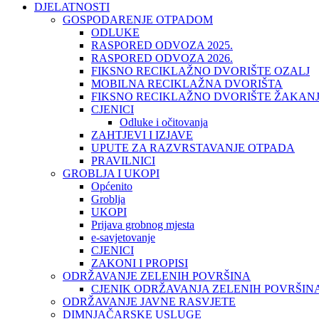
DJELATNOSTI
GOSPODARENJE OTPADOM
ODLUKE
RASPORED ODVOZA 2025.
RASPORED ODVOZA 2026.
FIKSNO RECIKLAŽNO DVORIŠTE OZALJ
MOBILNA RECIKLAŽNA DVORIŠTA
FIKSNO RECIKLAŽNO DVORIŠTE ŽAKAN
CJENICI
Odluke i očitovanja
ZAHTJEVI I IZJAVE
UPUTE ZA RAZVRSTAVANJE OTPADA
PRAVILNICI
GROBLJA I UKOPI
Općenito
Groblja
UKOPI
Prijava grobnog mjesta
e-savjetovanje
CJENICI
ZAKONI I PROPISI
ODRŽAVANJE ZELENIH POVRŠINA
CJENIK ODRŽAVANJA ZELENIH POVRŠIN
ODRŽAVANJE JAVNE RASVJETE
DIMNJAČARSKE USLUGE