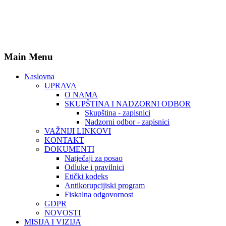
Main Menu
Naslovna
UPRAVA
O NAMA
SKUPŠTINA I NADZORNI ODBOR
Skupština - zapisnici
Nadzorni odbor - zapisnici
VAŽNIJI LINKOVI
KONTAKT
DOKUMENTI
Natječaji za posao
Odluke i pravilnici
Etički kodeks
Antikorupcijiski program
Fiskalna odgovornost
GDPR
NOVOSTI
MISIJA I VIZIJA