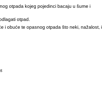
 onog otpada kojeg pojedinci bacaju u šume i
odlagati otpad.
eće i obuće te opasnog otpada što neki, nažalost, i