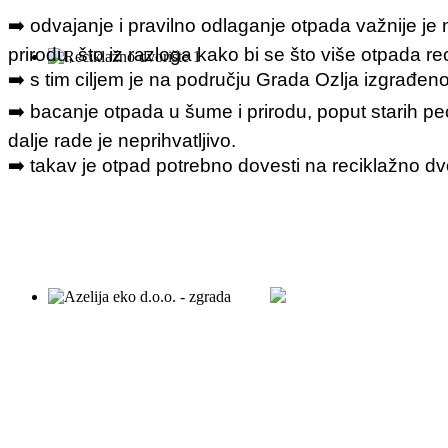
➡️ odvajanje i pravilno odlaganje otpada važnije je 
prirodu, što iz razloga kako bi se što više otpada reci
➡️ s tim ciljem je na području Grada Ozlja izgrađen
➡️ bacanje otpada u šume i prirodu, poput starih peć
dalje rade je neprihvatljivo.
➡️ takav je otpad potrebno dovesti na reciklažno dv