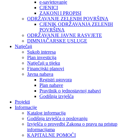
e-savjetovanje
CJENICI
ZAKONI I PROPISI
ODRŽAVANJE ZELENIH POVRŠINA
CJENIK ODRŽAVANJA ZELENIH
POVRŠINA
ODRŽAVANJE JAVNE RASVJETE
DIMNJAČARSKE USLUGE
Natječaji
Sukob interesa
Plan investicija
Natječaji u tijeku
Financijski planovi
Javna nabava
Registri ugovora
Plan nabave
Pravilnik o jednostavnoj nabavi
Godišnja izvješća
Projekti
Informacije
Katalog informacija
Godišnja izvješća o poslovanju
Izvješća o provedbi Zakona o pravu na pristup
informacijama
KAPITALNE POMOĆI