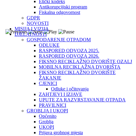
Etički kodeks
Antikorupcijiski program
Fiskalna odgovornost
GDPR
NOVOSTI
MISIJA I VIZIJA
DJELATNOSTI
GOSPODARENJE OTPADOM
ODLUKE
RASPORED ODVOZA 2025.
RASPORED ODVOZA 2026.
FIKSNO RECIKLAŽNO DVORIŠTE OZALJ
MOBILNA RECIKLAŽNA DVORIŠTA
FIKSNO RECIKLAŽNO DVORIŠTE
ŽAKANJE
CJENICI
Odluke i očitovanja
ZAHTJEVI I IZJAVE
UPUTE ZA RAZVRSTAVANJE OTPADA
PRAVILNICI
GROBLJA I UKOPI
Općenito
Groblja
UKOPI
Prijava grobnog mjesta