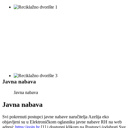
Javna nabava
Javna nabava
Javna nabava
Svi pokrenuti postupci javne nabave naručitelja Azelija eko
objavljeni su u Elektroničkom oglasniku javne nabave RH na web
adresi:
https://eojn.hr
[1] i dostupni klikom na Postupci (odabrati Sve