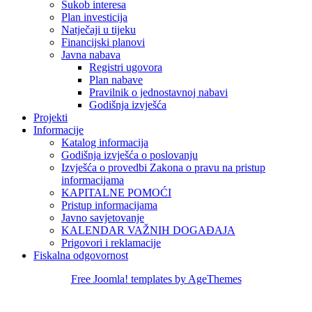
Sukob interesa
Plan investicija
Natječaji u tijeku
Financijski planovi
Javna nabava
Registri ugovora
Plan nabave
Pravilnik o jednostavnoj nabavi
Godišnja izvješća
Projekti
Informacije
Katalog informacija
Godišnja izvješća o poslovanju
Izvješća o provedbi Zakona o pravu na pristup
informacijama
KAPITALNE POMOĆI
Pristup informacijama
Javno savjetovanje
KALENDAR VAŽNIH DOGAĐAJA
Prigovori i reklamacije
Fiskalna odgovornost
Free Joomla! templates by AgeThemes