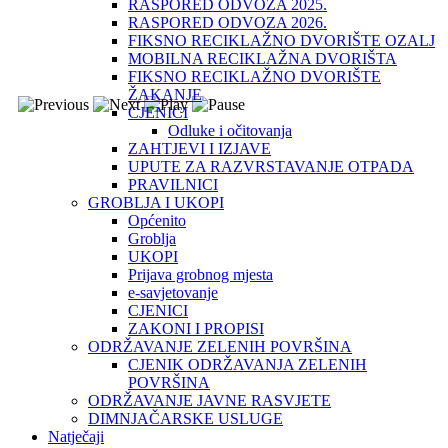
RASPORED ODVOZA 2025.
RASPORED ODVOZA 2026.
FIKSNO RECIKLAŽNO DVORIŠTE OZALJ
MOBILNA RECIKLAŽNA DVORIŠTA
FIKSNO RECIKLAŽNO DVORIŠTE
ŽAKANJE
CJENICI
Odluke i očitovanja
ZAHTJEVI I IZJAVE
UPUTE ZA RAZVRSTAVANJE OTPADA
PRAVILNICI
GROBLJA I UKOPI
Općenito
Groblja
UKOPI
Prijava grobnog mjesta
e-savjetovanje
CJENICI
ZAKONI I PROPISI
ODRŽAVANJE ZELENIH POVRŠINA
CJENIK ODRŽAVANJA ZELENIH
POVRŠINA
ODRŽAVANJE JAVNE RASVJETE
DIMNJAČARSKE USLUGE
Natječaji