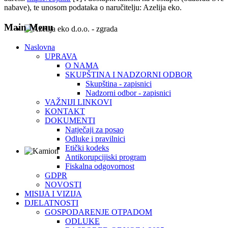
nabave), te unosom podataka o naručitelju: Azelija eko.
Main Menu
Naslovna
UPRAVA
O NAMA
SKUPŠTINA I NADZORNI ODBOR
Skupština - zapisnici
Nadzorni odbor - zapisnici
VAŽNIJI LINKOVI
KONTAKT
DOKUMENTI
Natječaji za posao
Odluke i pravilnici
Etički kodeks
Antikorupcijiski program
Fiskalna odgovornost
GDPR
NOVOSTI
MISIJA I VIZIJA
DJELATNOSTI
GOSPODARENJE OTPADOM
ODLUKE