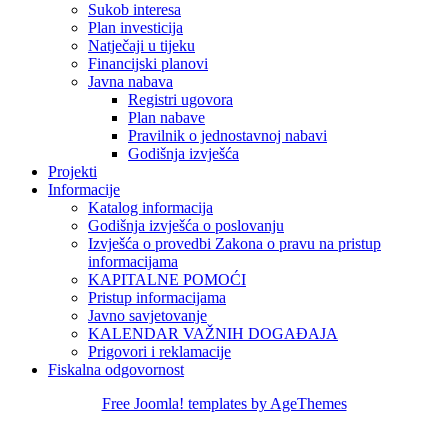
Sukob interesa
Plan investicija
Natječaji u tijeku
Financijski planovi
Javna nabava
Registri ugovora
Plan nabave
Pravilnik o jednostavnoj nabavi
Godišnja izvješća
Projekti
Informacije
Katalog informacija
Godišnja izvješća o poslovanju
Izvješća o provedbi Zakona o pravu na pristup
informacijama
KAPITALNE POMOĆI
Pristup informacijama
Javno savjetovanje
KALENDAR VAŽNIH DOGAĐAJA
Prigovori i reklamacije
Fiskalna odgovornost
Free Joomla! templates by AgeThemes