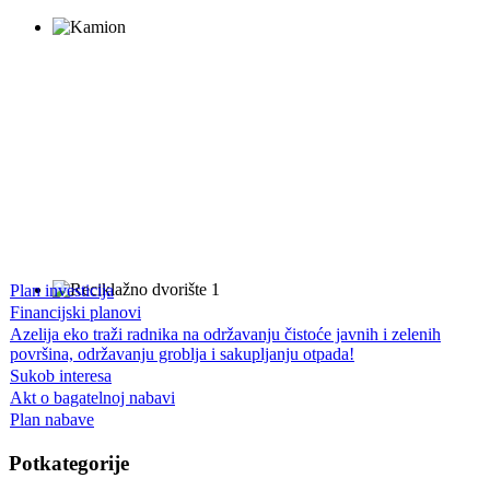
Plan investicija
Financijski planovi
Azelija eko traži radnika na održavanju čistoće javnih i zelenih
površina, održavanju groblja i sakupljanju otpada!
Sukob interesa
Akt o bagatelnoj nabavi
Plan nabave
Potkategorije