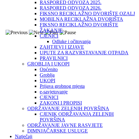
RASPORED ODVOZA 2025.
RASPORED ODVOZA 2026.
FIKSNO RECIKLAŽNO DVORIŠTE OZALJ
MOBILNA RECIKLAŽNA DVORIŠTA
FIKSNO RECIKLAŽNO DVORIŠTE
ŽAKANJE
CJENICI
Odluke i očitovanja
ZAHTJEVI I IZJAVE
UPUTE ZA RAZVRSTAVANJE OTPADA
PRAVILNICI
GROBLJA I UKOPI
Općenito
Groblja
UKOPI
Prijava grobnog mjesta
e-savjetovanje
CJENICI
ZAKONI I PROPISI
ODRŽAVANJE ZELENIH POVRŠINA
CJENIK ODRŽAVANJA ZELENIH
POVRŠINA
ODRŽAVANJE JAVNE RASVJETE
DIMNJAČARSKE USLUGE
Natječaji