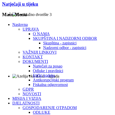
Natječaji u tijeku
Main Menu
Naslovna
UPRAVA
O NAMA
SKUPŠTINA I NADZORNI ODBOR
Skupština - zapisnici
Nadzorni odbor - zapisnici
VAŽNIJI LINKOVI
KONTAKT
DOKUMENTI
Natječaji za posao
Odluke i pravilnici
Etički kodeks
Antikorupcijiski program
Fiskalna odgovornost
GDPR
NOVOSTI
MISIJA I VIZIJA
DJELATNOSTI
GOSPODARENJE OTPADOM
ODLUKE