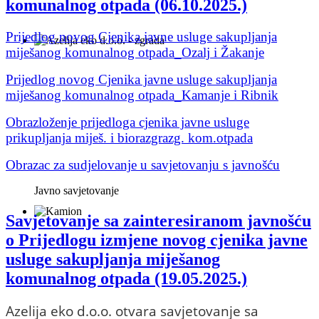
komunalnog otpada (06.10.2025.)
Prijedlog novog Cjenika javne usluge sakupljanja
miješanog komunalnog otpada_Ozalj i Žakanje
Prijedlog novog Cjenika javne usluge sakupljanja
miješanog komunalnog otpada_Kamanje i Ribnik
Obrazloženje prijedloga cjenika javne usluge
prikupljanja miješ. i biorazgrazg. kom.otpada
Obrazac za sudjelovanje u savjetovanju s javnošću
Javno savjetovanje
Savjetovanje sa zainteresiranom javnošću
o Prijedlogu izmjene novog cjenika javne
usluge sakupljanja miješanog
komunalnog otpada (19.05.2025.)
Azelija eko d.o.o. otvara savjetovanje sa