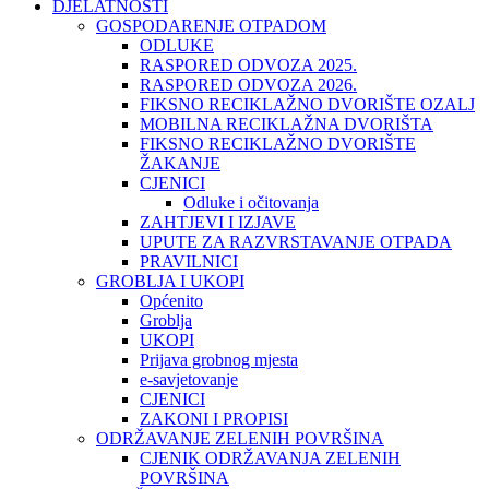
DJELATNOSTI
GOSPODARENJE OTPADOM
ODLUKE
RASPORED ODVOZA 2025.
RASPORED ODVOZA 2026.
FIKSNO RECIKLAŽNO DVORIŠTE OZALJ
MOBILNA RECIKLAŽNA DVORIŠTA
FIKSNO RECIKLAŽNO DVORIŠTE
ŽAKANJE
CJENICI
Odluke i očitovanja
ZAHTJEVI I IZJAVE
UPUTE ZA RAZVRSTAVANJE OTPADA
PRAVILNICI
GROBLJA I UKOPI
Općenito
Groblja
UKOPI
Prijava grobnog mjesta
e-savjetovanje
CJENICI
ZAKONI I PROPISI
ODRŽAVANJE ZELENIH POVRŠINA
CJENIK ODRŽAVANJA ZELENIH
POVRŠINA