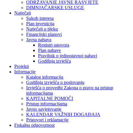
ODRŽAVANJE JAVNE RASVJETE
DIMNJAČARSKE USLUGE
Natječaji
Sukob interesa
Plan investicija
Natječaji u tijeku
Financijski planovi
Javna nabava
Registri ugovora
Plan nabave
Pravilnik o jednostavnoj nabavi
Godišnja izvješća
Projekti
Informacije
Katalog informacija
Godišnja izvješća o poslovanju
Izvješća o provedbi Zakona o pravu na pristup
informacijama
KAPITALNE POMOĆI
Pristup informacijama
Javno savjetovanje
KALENDAR VAŽNIH DOGAĐAJA
Prigovori i reklamacije
Fiskalna odgovornost