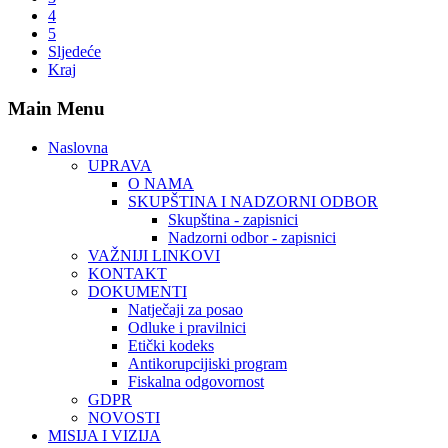
4
5
Sljedeće
Kraj
Main Menu
Naslovna
UPRAVA
O NAMA
SKUPŠTINA I NADZORNI ODBOR
Skupština - zapisnici
Nadzorni odbor - zapisnici
VAŽNIJI LINKOVI
KONTAKT
DOKUMENTI
Natječaji za posao
Odluke i pravilnici
Etički kodeks
Antikorupcijiski program
Fiskalna odgovornost
GDPR
NOVOSTI
MISIJA I VIZIJA