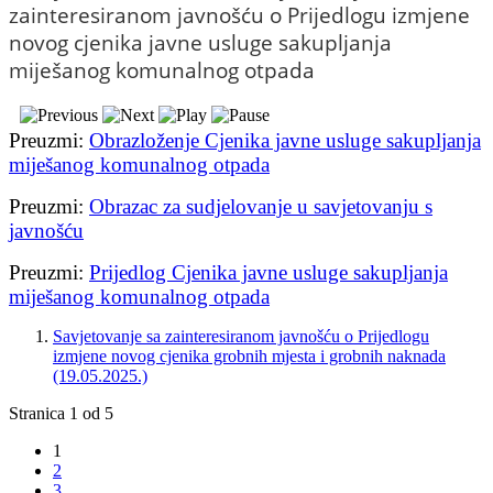
zainteresiranom javnošću o Prijedlogu izmjene
novog cjenika javne usluge sakupljanja
miješanog komunalnog otpada
Preuzmi:
Obrazloženje Cjenika javne usluge sakupljanja
miješanog komunalnog otpada
Preuzmi:
Obrazac za sudjelovanje u savjetovanju s
javnošću
Preuzmi:
Prijedlog Cjenika javne usluge sakupljanja
miješanog komunalnog otpada
Savjetovanje sa zainteresiranom javnošću o Prijedlogu
izmjene novog cjenika grobnih mjesta i grobnih naknada
(19.05.2025.)
Stranica 1 od 5
1
2
3