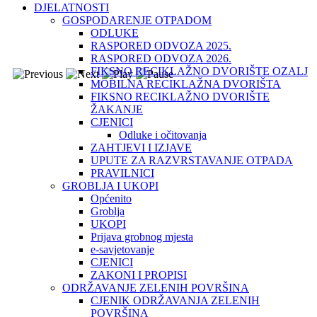
DJELATNOSTI
GOSPODARENJE OTPADOM
ODLUKE
RASPORED ODVOZA 2025.
RASPORED ODVOZA 2026.
FIKSNO RECIKLAŽNO DVORIŠTE OZALJ
MOBILNA RECIKLAŽNA DVORIŠTA
FIKSNO RECIKLAŽNO DVORIŠTE
ŽAKANJE
CJENICI
Odluke i očitovanja
ZAHTJEVI I IZJAVE
UPUTE ZA RAZVRSTAVANJE OTPADA
PRAVILNICI
GROBLJA I UKOPI
Općenito
Groblja
UKOPI
Prijava grobnog mjesta
e-savjetovanje
CJENICI
ZAKONI I PROPISI
ODRŽAVANJE ZELENIH POVRŠINA
CJENIK ODRŽAVANJA ZELENIH
POVRŠINA