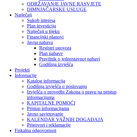
ODRŽAVANJE JAVNE RASVJETE
DIMNJAČARSKE USLUGE
Natječaji
Sukob interesa
Plan investicija
Natječaji u tijeku
Financijski planovi
Javna nabava
Registri ugovora
Plan nabave
Pravilnik o jednostavnoj nabavi
Godišnja izvješća
Projekti
Informacije
Katalog informacija
Godišnja izvješća o poslovanju
Izvješća o provedbi Zakona o pravu na pristup
informacijama
KAPITALNE POMOĆI
Pristup informacijama
Javno savjetovanje
KALENDAR VAŽNIH DOGAĐAJA
Prigovori i reklamacije
Fiskalna odgovornost