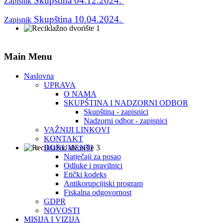
Skupština 04.12.2024.
Zapisnik
Skupština 10.04.2024.
Zapisnik
Main Menu
Naslovna
UPRAVA
O NAMA
SKUPŠTINA I NADZORNI ODBOR
Skupština - zapisnici
Nadzorni odbor - zapisnici
VAŽNIJI LINKOVI
KONTAKT
DOKUMENTI
Natječaji za posao
Odluke i pravilnici
Etički kodeks
Antikorupcijiski program
Fiskalna odgovornost
GDPR
NOVOSTI
MISIJA I VIZIJA