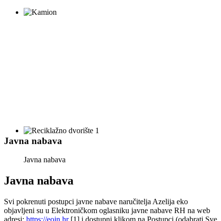
Javna nabava
Javna nabava
Javna nabava
Svi pokrenuti postupci javne nabave naručitelja Azelija eko
objavljeni su u Elektroničkom oglasniku javne nabave RH na web
adresi:
https://eojn.hr
[1] i dostupni klikom na Postupci (odabrati Sve