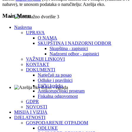
nabave), te unosom podataka o naručitelju: Azelija eko.
Main Menu
Naslovna
UPRAVA
O NAMA
SKUPŠTINA I NADZORNI ODBOR
Skupština - zapisnici
Nadzorni odbor - zapisnici
VAŽNIJI LINKOVI
KONTAKT
DOKUMENTI
Natječaji za posao
Odluke i pravilnici
Etički kodeks
Antikorupcijiski program
Fiskalna odgovornost
GDPR
NOVOSTI
MISIJA I VIZIJA
DJELATNOSTI
GOSPODARENJE OTPADOM
ODLUKE