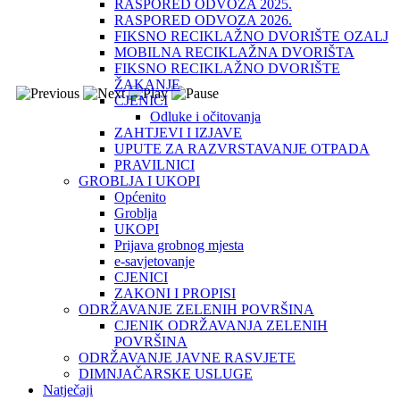
RASPORED ODVOZA 2025.
RASPORED ODVOZA 2026.
FIKSNO RECIKLAŽNO DVORIŠTE OZALJ
MOBILNA RECIKLAŽNA DVORIŠTA
FIKSNO RECIKLAŽNO DVORIŠTE
ŽAKANJE
CJENICI
Odluke i očitovanja
ZAHTJEVI I IZJAVE
UPUTE ZA RAZVRSTAVANJE OTPADA
PRAVILNICI
GROBLJA I UKOPI
Općenito
Groblja
UKOPI
Prijava grobnog mjesta
e-savjetovanje
CJENICI
ZAKONI I PROPISI
ODRŽAVANJE ZELENIH POVRŠINA
CJENIK ODRŽAVANJA ZELENIH
POVRŠINA
ODRŽAVANJE JAVNE RASVJETE
DIMNJAČARSKE USLUGE
Natječaji