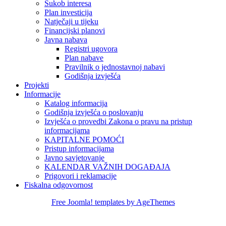
Sukob interesa
Plan investicija
Natječaji u tijeku
Financijski planovi
Javna nabava
Registri ugovora
Plan nabave
Pravilnik o jednostavnoj nabavi
Godišnja izvješća
Projekti
Informacije
Katalog informacija
Godišnja izvješća o poslovanju
Izvješća o provedbi Zakona o pravu na pristup
informacijama
KAPITALNE POMOĆI
Pristup informacijama
Javno savjetovanje
KALENDAR VAŽNIH DOGAĐAJA
Prigovori i reklamacije
Fiskalna odgovornost
Free Joomla! templates by AgeThemes