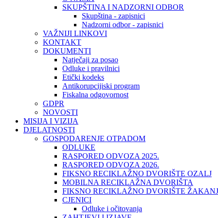
SKUPŠTINA I NADZORNI ODBOR
Skupština - zapisnici
Nadzorni odbor - zapisnici
VAŽNIJI LINKOVI
KONTAKT
DOKUMENTI
Natječaji za posao
Odluke i pravilnici
Etički kodeks
Antikorupcijiski program
Fiskalna odgovornost
GDPR
NOVOSTI
MISIJA I VIZIJA
DJELATNOSTI
GOSPODARENJE OTPADOM
ODLUKE
RASPORED ODVOZA 2025.
RASPORED ODVOZA 2026.
FIKSNO RECIKLAŽNO DVORIŠTE OZALJ
MOBILNA RECIKLAŽNA DVORIŠTA
FIKSNO RECIKLAŽNO DVORIŠTE ŽAKAN
CJENICI
Odluke i očitovanja
ZAHTJEVI I IZJAVE