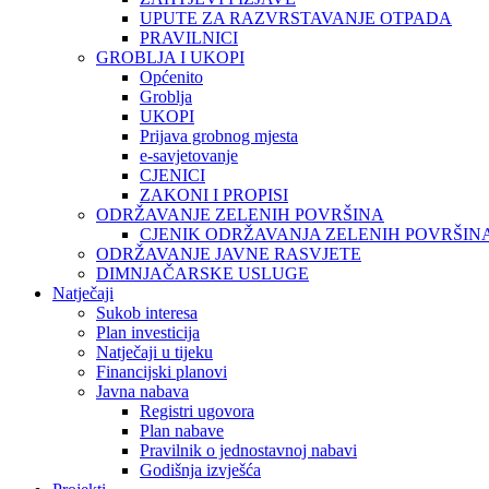
UPUTE ZA RAZVRSTAVANJE OTPADA
PRAVILNICI
GROBLJA I UKOPI
Općenito
Groblja
UKOPI
Prijava grobnog mjesta
e-savjetovanje
CJENICI
ZAKONI I PROPISI
ODRŽAVANJE ZELENIH POVRŠINA
CJENIK ODRŽAVANJA ZELENIH POVRŠIN
ODRŽAVANJE JAVNE RASVJETE
DIMNJAČARSKE USLUGE
Natječaji
Sukob interesa
Plan investicija
Natječaji u tijeku
Financijski planovi
Javna nabava
Registri ugovora
Plan nabave
Pravilnik o jednostavnoj nabavi
Godišnja izvješća